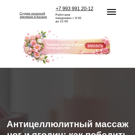
+7 993 991 20-12
Студии лазерной
Работаем
эпиляции в Казани
ежедневно с 9:00
до 21:00
Подарок, который дарит
ЗАКАЗАТЬ
время для себя
Антицеллюлитный массаж
ног и ягодиц: как победить